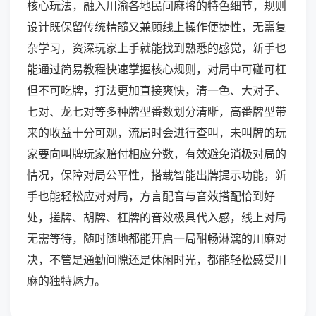
核心玩法，融入川渝各地民间麻将的特色细节，规则
设计既保留传统精髓又兼顾线上操作便捷性，无需复
杂学习，资深玩家上手就能找到熟悉的感觉，新手也
能通过简易教程快速掌握核心规则，对局中可碰可杠
但不可吃牌，打法更加直接爽快，清一色、大对子、
七对、龙七对等多种牌型番数划分清晰，高番牌型带
来的收益十分可观，流局时会进行查叫，未叫牌的玩
家要向叫牌玩家赔付相应分数，有效避免消极对局的
情况，保障对局公平性，搭载智能出牌提示功能，新
手也能轻松应对对局，方言配音与音效搭配恰到好
处，搓牌、胡牌、杠牌的音效极具代入感，线上对局
无需等待，随时随地都能开启一局酣畅淋漓的川麻对
决，不管是通勤间隙还是休闲时光，都能轻松感受川
麻的独特魅力。