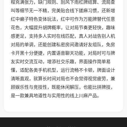
程充满张力，缺门规则、刮风下雨杠牌结算、流局查
叫等细节无一不精，完美贴合线下搓麻习惯，还新增
红中癞子特色变体玩法，红中可作为万能牌替代任意
花色，大幅提升胡牌概率，让对局节奏更轻快，趣味
感更足，支持多人实时在线匹配，真人对战告别人机
对局的单调，还能创建私密房间邀请好友组队，免房
卡开黑十分便捷，内置语音聊天功能，对局时可与牌
友实时交流互动，增添社交乐趣，界面操作简单易
懂，适配各类手机机型，运行流畅不卡顿，牌面设计
清晰直观，就算长时间对局也不会觉得视觉疲劳，兼
顾娱乐性与竞技性，既能休闲解压，也能比拼牌技，
是一款兼具地道性与实用性的线上川麻产品。