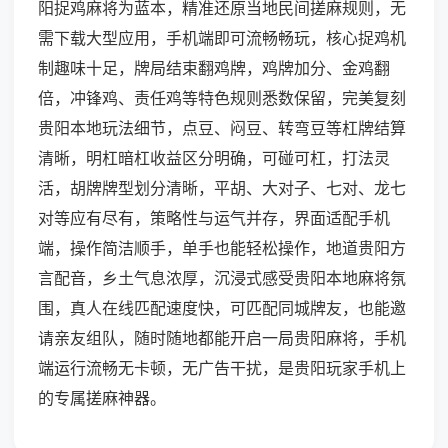
阳捉鸡麻将为蓝本，精准还原当地民间搓麻规则，无
需下载大型应用，手机端即可流畅畅玩，核心捉鸡机
制趣味十足，牌局结束翻鸡牌，鸡牌加分、金鸡翻
倍，冲锋鸡、责任鸡等特色规则悉数保留，完美复刻
贵阳本地玩法细节，点豆、闷豆、转弯豆等杠牌结算
清晰，明杠暗杠收益区分明确，可碰可杠，打法灵
活，胡牌牌型划分清晰，平胡、大对子、七对、龙七
对等应有尽有，策略性与运气并存，界面适配手机
端，操作简洁顺手，单手也能轻松操作，地道贵阳方
言配音，乡土气息浓厚，沉浸式感受贵阳本地麻将氛
围，真人在线匹配速度快，可匹配同城牌友，也能邀
请亲友组队，随时随地都能开启一局贵阳麻将，手机
端运行流畅无卡顿，无广告干扰，是贵阳玩家手机上
的专属搓麻神器。