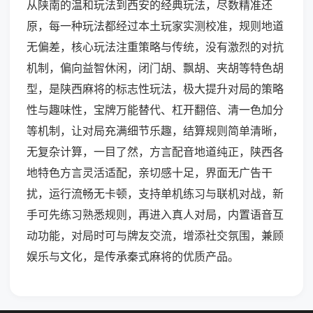
从陕南的温和玩法到西安的经典玩法，尽数精准还
原，每一种玩法都经过本土玩家实测校准，规则地道
无偏差，核心玩法注重策略与传统，没有激烈的对抗
机制，偏向益智休闲，闭门胡、飘胡、夹胡等特色胡
型，是陕西麻将的标志性玩法，极大提升对局的策略
性与趣味性，宝牌万能替代、杠开翻倍、清一色加分
等机制，让对局充满细节乐趣，结算规则简单清晰，
无复杂计算，一目了然，方言配音地道纯正，陕西各
地特色方言灵活适配，亲切感十足，界面无广告干
扰，运行流畅无卡顿，支持单机练习与联机对战，新
手可先练习熟悉规则，再进入真人对局，内置语音互
动功能，对局时可与牌友交流，增添社交氛围，兼顾
娱乐与文化，是传承秦式麻将的优质产品。