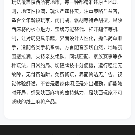
玩法覆盖陕西所有地市，每一种都精准还原当地规
则，地道性拉满，玩法严谨朴实，注重策略与益智，
适合全年龄段玩家，闭门胡、飘胡等特色胡型，是陕
西麻将的核心魅力，宝牌万能替代、杠开翻倍等机
制，让对局更具乐趣，界面设计人性化，操作简单顺
手，适配各类手机系统，方言配音亲切自然，地域氛
围感拉满，支持亲友组队、同城匹配、家族赛事等多
种玩法，日常约局、切磋牌技十分便捷，运行稳定无
故障，无付费陷阱，免费畅玩，界面简洁无广告，视
觉体验舒适，不管是居家休闲还是外出通勤，都能随
时开局，感受陕西麻将的独特魅力，是陕西玩家不可
或缺的线上麻将产品。