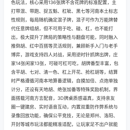
色玩法，核心采用136张牌不含花牌的标准配置，主
打带混、带跑、捉五魁、杠呲、黑七等河南本土标志
性规则，每局随机确定混子牌，混子可作为万能牌替
代任意牌组胡，但不可用于吃、碰、杠，也不能打
出，极大提升了牌局的策略性与翻盘可能，同时融入
推倒胡、红中百搭等灵活规则，兼顾新手入门与老手
博弈，游戏支持四人对战，采用逆时针抓牌出牌，庄
家14张闲家13张，可碰可杠可吃，胡牌番型丰富，包
含平胡、七对、清一色、杠上开花、抢杠胡等，结算
时严格遵循河南本地算番逻辑，自摸加倍、点炮单独
计分，还设有天地胡、绝张加番等特殊奖励机制，界
面搭载河南方言配音，3D牌桌质感逼真，支持亲友
圈一键建房、实时语音互动，内置双重防作弊系统与
录像回放功能，确保公平竞技，无论是郑州、洛阳、
开封等城市玩法都能精准适配，让玩家足不出户就能