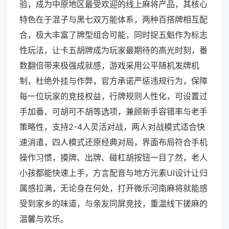
验，成为中原地区最受欢迎的线上麻将产品，其核心
特色在于混子与黑七双万能体系，两种百搭牌相互配
合，极大丰富了牌型组合可能，同时捉五魁作为标志
性玩法，让卡五胡牌成为玩家最期待的高光时刻，番
数翻倍带来极强成就感，游戏采用公平随机发牌机
制，杜绝外挂与作弊，官方承诺严惩违规行为，保障
每一位玩家的竞技权益，行牌规则人性化，可设置过
手加番、可胡可不胡等选项，兼顾新手容错率与老手
策略性，支持2-4人灵活对战，两人对战模式适合快
速消遣，四人模式还原经典对局，界面布局符合手机
操作习惯，摸牌、出牌、碰杠胡按钮一目了然，老人
小孩都能快速上手，方言配音与地方元素UI设计让归
属感拉满，无论身在何处，打开微乐河南麻将就能感
受到家乡的味道，与亲友同屏竞技，重温线下搓麻的
温馨与欢乐。