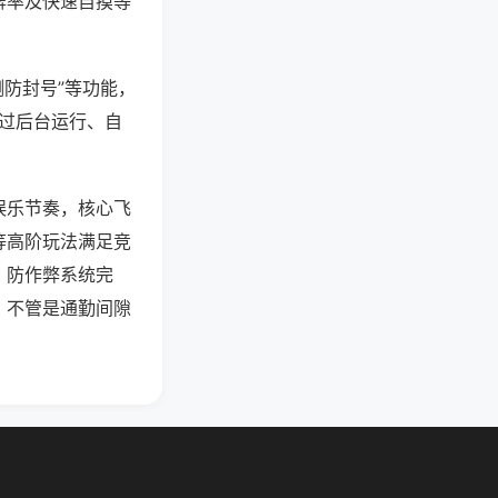
牌率及快速自摸等
测防封号”等功能，
通过后台运行、自
娱乐节奏，核心飞
等高阶玩法满足竞
，防作弊系统完
，不管是通勤间隙