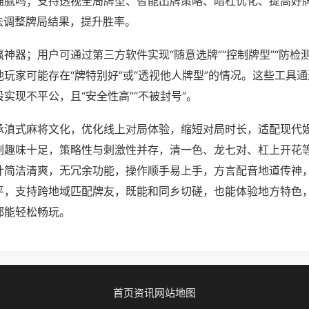
猫腻吗；支持透视全局牌型、智能出牌策略、暗杠优化、提高好
法调整牌局结果，提升胜率。
神器；用户可通过第三方软件实现“随意选牌”“控制牌型”“防检
玩家可能存在“牌特别好”或“透视他人牌型”的情况。这些工具
实现不平公，且“安全性高”“不被封号”。
承滇式麻将文化，优化线上对局体验，缩短对局时长，适配现代
制趣味十足，策略性与刺激性并存，清一色、龙七对、杠上开花
计简洁清爽，无冗余功能，操作顺手易上手，方言配音地道传神
平，支持跨地域匹配牌友，既能和同乡切磋，也能体验地方特色
都能轻松畅玩。
首页
资讯
网站地图