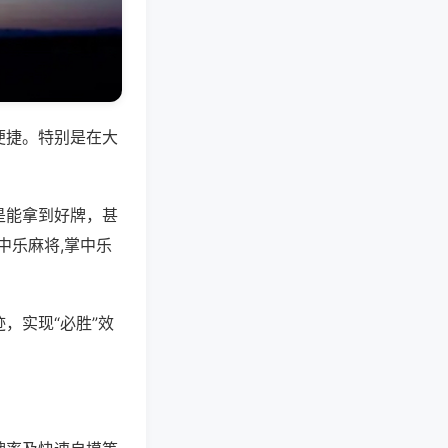
便捷。特别是在大
是能拿到好牌，甚
中乐麻将,掌中乐
，实现“必胜”效
。