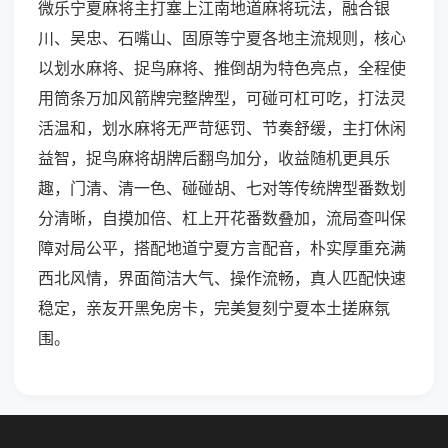
微乐宁夏麻将主打塞上江南地道麻将玩法，融合银
川、吴忠、石嘴山、固原等宁夏各地主流规则，核心
以划水麻将、捉鸟麻将、推倒胡为特色亮点，全程使
用筒条万加风箭牌完整牌型，可碰可杠可吃，打法灵
活温和，划水麻将无严苛惩罚、节奏舒缓，主打休闲
益智，捉鸟麻将胡牌后翻鸟加分，收益随机更具乐
趣，门清、清一色、碰碰胡、七对等传统牌型番数划
分清晰，自摸加倍、杠上开花番数叠加，流局查叫保
障对局公平，搭配地道宁夏方言配音，朴实厚重充满
西北风情，界面简洁大气、操作流畅，真人匹配快速
稳定，亲友开黑免房卡，完美复刻宁夏本土搓麻氛
围。