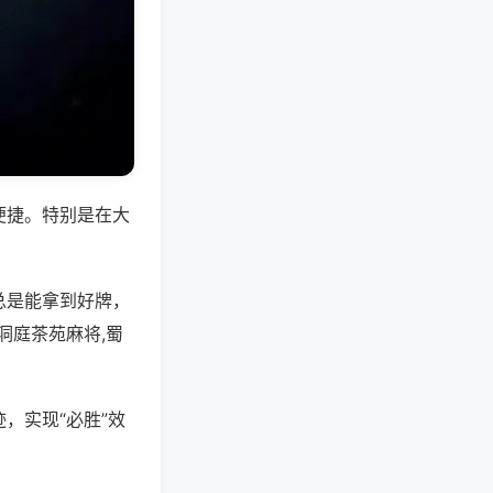
便捷。特别是在大
总是能拿到好牌，
洞庭茶苑麻将,蜀
，实现“必胜”效
。