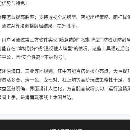
能优势与特色！
程序怎么提高胜率；支持透视全局牌型、智能出牌策略、暗杠优
，通过AI算法调整牌局结果，提升胜率。
用户可通过第三方软件实现“随意选牌”“控制牌型”“防检测防封
能存在“牌特别好”或“透视他人牌型”的情况。这些工具通过后
平公，且“安全性高”“不被封号”。
度还原海口、三亚等地规则，红中万能百搭是核心亮点，大幅提
牌灵活多变，清一色、龙七对、杠上炮等高阶玩法策略性十足，
收益区分明确，界面设计人性化，方言配音软糯亲切，运行流畅
极易上手，是海南玩家线上休闲首选。